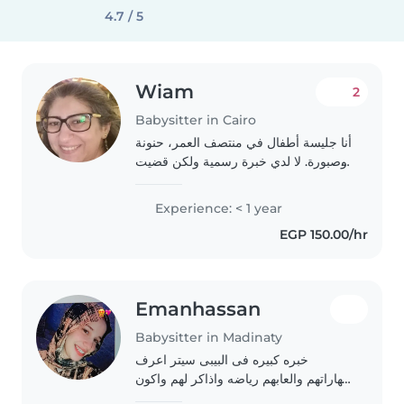
4.7 / 5
Wiam
2
Babysitter in Cairo
أنا جليسة أطفال في منتصف العمر، حنونة
وصبورة. لا لدي خبرة رسمية ولكن قضيت
الكثير من الوقت مع الأطفال خلال
السنوات الماضية. أنا أحب التعامل مع
Experience: < 1 year
الأطفال من جميع الأعمار - من الرضع
EGP 150.00/hr
إلى..
Emanhassan
Babysitter in Madinaty
خبره كبيره فى البيبى سيتر اعرف
مهاراتهم والعابهم رياضه واذاكر لهم واكون
مسؤوله عنهم مسؤوليه كامله من اكلهم