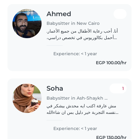
Ahmed
Babysitter in New Cairo
أنا. أحب رعاية الأطفال من جميع الأعمار.
أحمل بكالوريوس في تخصص دراسي،
ولدي القدرة على التعامل بروح مرحة
وصبور. أستطيع مساعدتك في أداء
Experience: < 1 year
واجباتهم المدرسية أيضًا! أحب تقديم
EGP 100.00/hr
الرعاية في مكانك.
Soha
1
Babysitter in Ash-Shaykh Zāyid
مش عارفة اكتب ايه محدش بيشكر في
نفسه التجربة خير دليل بس ان شاءالله
اكون عند حسن الظن بي.
Experience: < 1 year
EGP 130.00/hr