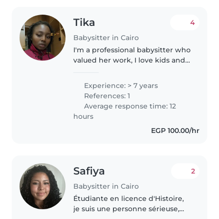
Tika
4
Babysitter in Cairo
I'm a professional babysitter who
valued her work, I love kids and
devoted to best interests And
ready to resume work
Experience: > 7 years
immediately
References: 1
Average response time: 12
hours
EGP 100.00/hr
Safiya
2
Babysitter in Cairo
Étudiante en licence d'Histoire,
je suis une personne sérieuse,
patiente et à l'écoute. Ayant