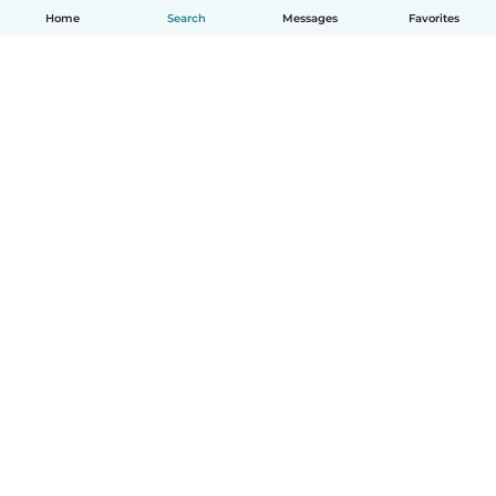
Home
Search
Messages
Favorites
English
How it works
Help
Terms & Privacy
Pricing
Company details
Babysits for Work
Community standards
© Babysits B.V.