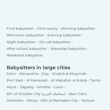
Find babysitter
Find nanny
Morning babysitter
Afternoon babysitter
Evening babysitter
Night babysitter
On call babysitter
After school babysitter
Weekday babysitter
Weekend babysitter
Babysitters in large cities
Cairo
Alexandria
Giza
Shubrā al Khaymah
Port Said
Al Mansurah
Al Maḩallah al Kubrá
Tanta
Asyut
Zagazig
Ismailia
Luxor
6th of October City (محافظة الجيزة)
New Cairo
Damietta
Minya
10th of Ramadan City
Helwan
Hurghada
Kafr ash Shaykh
Qalyub
Mīt Ghamr