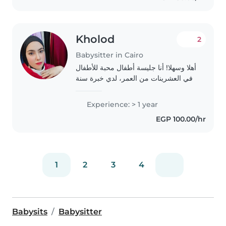
Kholod
2
Babysitter in Cairo
أهلا وسهلا! أنا جليسة أطفال محبة للأطفال
في العشرينات من العمر، لدي خبرة سنة
واحدة في رعاية الأطفال من الرضع وحتى
الأطفال في سن المدرسة. لدي درجة
Experience: > 1 year
بكالوريوس في حاسبات ومعلومات من
EGP 100.00/hr
جامعة..
1
2
3
4
Babysits
Babysitter