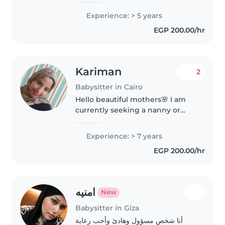
deux petits frères, j'ai l'habitude
Experience: > 5 years
de m'occuper d'enfants au
EGP 200.00/hr
quotidien et j'apprécie..
Kariman
2
Babysitter in Cairo
Hello beautiful mothers🌸 I am
currently seeking a nanny or
childcare job I have experience 7
years in childcare and nanny
Experience: > 7 years
services, Stay out daily or
EGP 200.00/hr
monthly according to the
client's..
امنيه
New
Babysitter in Giza
أنا شخص مسؤول وهادئ وأحب رعاية