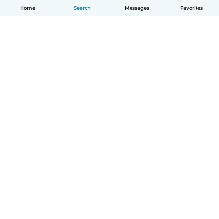
Home
Search
Messages
Favorites
English
How it works
Help
Terms & Privacy
Pricing
Company details
Babysits for Work
Community standards
© Babysits B.V.