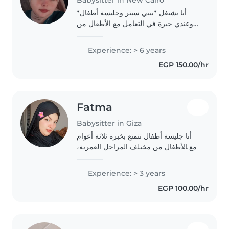
أنا بشتغل *بيبي سيتر وجليسة أطفال*
وعندي خبرة في التعامل مع الأطفال من
مختلف الأعمار. بعرف أتعامل معاهم بحب
وصبر، وبخلي بالي من أكلهم ونومهم
Experience: > 6 years
ومذاكرتهم، وبهتم بسلامتهم طول الوقت.
EGP 150.00/hr
Fatma
Babysitter in Giza
أنا جليسة أطفال تتمتع بخبرة ثلاثة أعوام
مع الأطفال من مختلف المراحل العمرية،
ولدي خلفية تساعد على دعم الأطفال ذوي
الاحتياجات الخاصة مثل اضطرابات القلق،
Experience: > 3 years
التوحد، والصمم. أحب القراءة..
EGP 100.00/hr