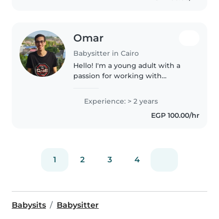
Omar
Babysitter in Cairo
Hello! I'm a young adult with a
passion for working with
children. I have 2 years of
experience caring for toddlers,
Experience: > 2 years
preschoolers, gradeschoolers,
EGP 100.00/hr
and teenagers. I'm comfortable
with..
1
2
3
4
Babysits
Babysitter