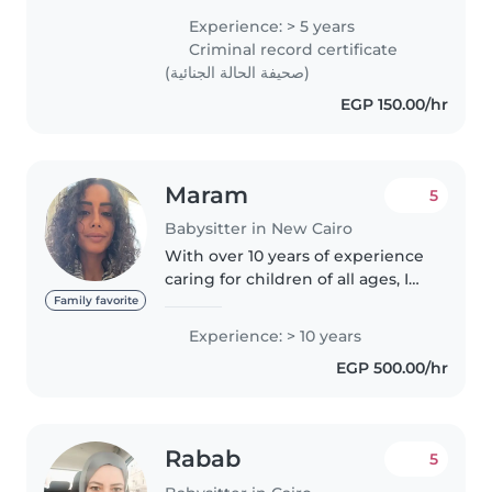
preschoolers,including those
Experience: > 5 years
with special needs in speech
Criminal record certificate
disorder. I am Fluent in..
(صحيفة الحالة الجنائية)
EGP 150.00/hr
Maram
5
Babysitter in New Cairo
With over 10 years of experience
caring for children of all ages, I
bring a wealth of knowledge
Family favorite
and a warm, nurturing approach
Experience: > 10 years
to my work. I'm comfortable
EGP 500.00/hr
with pets and can assist..
Rabab
5