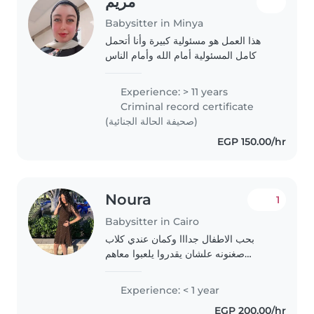
مريم
Babysitter in Minya
هذا العمل هو مسئولية كبيرة وأنا أتحمل
كامل المسئولية أمام الله وأمام الناس
Experience: > 11 years
Criminal record certificate
(صحيفة الحالة الجنائية)
EGP 150.00/hr
Noura
1
Babysitter in Cairo
بحب الاطفال جدااا وكمان عندي كلاب
صغنونه علشان يقدروا يلعبوا معاهم
ومامتي معايا ف بيتي تقدر تساعد ف اي
شئ لو احتاجتك بشيل مسئوليه اي فعل
Experience: < 1 year
بعمل شخص لذوذ وهادي وكتكوته ف
EGP 200.00/hr
التعامل مع الاطفال..