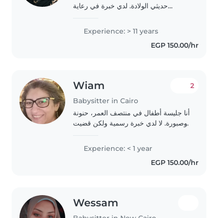
حديثي الولادة. لدي خبرة في رعاية
الأطفال منذ الولادة، وأجيد تغيير
الحفاضات، تحضير الرضعات، تحميم
Experience: > 11 years
الطفل، والاهتمام بنظافته وراحته. أتعامل
EGP 150.00/hr
مع الأطفال بحنان..
Wiam
2
Babysitter in Cairo
أنا جليسة أطفال في منتصف العمر، حنونة
وصبورة. لا لدي خبرة رسمية ولكن قضيت
الكثير من الوقت مع الأطفال خلال
السنوات الماضية. أنا أحب التعامل مع
Experience: < 1 year
الأطفال من جميع الأعمار - من الرضع
EGP 150.00/hr
إلى..
Wessam
Babysitter in New Cairo