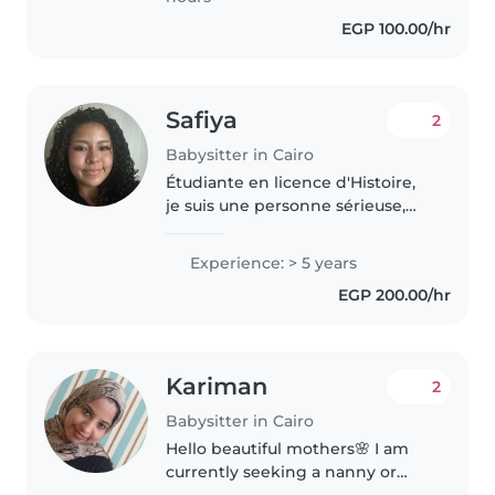
EGP 100.00/hr
Safiya
2
Babysitter in Cairo
Étudiante en licence d'Histoire,
je suis une personne sérieuse,
patiente et à l'écoute. Ayant
deux petits frères, j'ai l'habitude
Experience: > 5 years
de m'occuper d'enfants au
EGP 200.00/hr
quotidien et j'apprécie..
Kariman
2
Babysitter in Cairo
Hello beautiful mothers🌸 I am
currently seeking a nanny or
childcare job I have experience 7