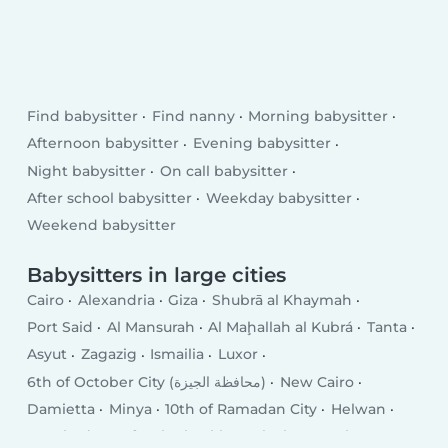
Find babysitter
Find nanny
Morning babysitter
Afternoon babysitter
Evening babysitter
Night babysitter
On call babysitter
After school babysitter
Weekday babysitter
Weekend babysitter
Babysitters in large cities
Cairo
Alexandria
Giza
Shubrā al Khaymah
Port Said
Al Mansurah
Al Maḩallah al Kubrá
Tanta
Asyut
Zagazig
Ismailia
Luxor
6th of October City (محافظة الجيزة)
New Cairo
Damietta
Minya
10th of Ramadan City
Helwan
Hurghada
Kafr ash Shaykh
Qalyub
Mīt Ghamr