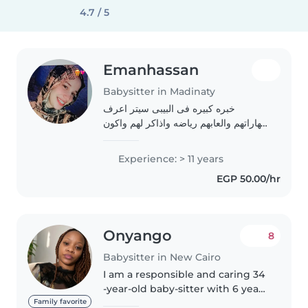
4.7 / 5
Emanhassan
Babysitter in Madinaty
خبره كبيره فى البيبى سيتر اعرف
مهاراتهم والعابهم رياضه واذاكر لهم واكون
مسؤوله عنهم مسؤوليه كامله من اكلهم
وشربهم وميعاد نومهم انا حنونه جدا
Experience: > 11 years
وصبوره جدا وبحب الاطفال 🤍🤍🤍🤍🤍
EGP 50.00/hr
🤍♥️
Onyango
8
Babysitter in New Cairo
I am a responsible and caring 34
-year-old baby-sitter with 6 years
of experience with babies and
Family favorite