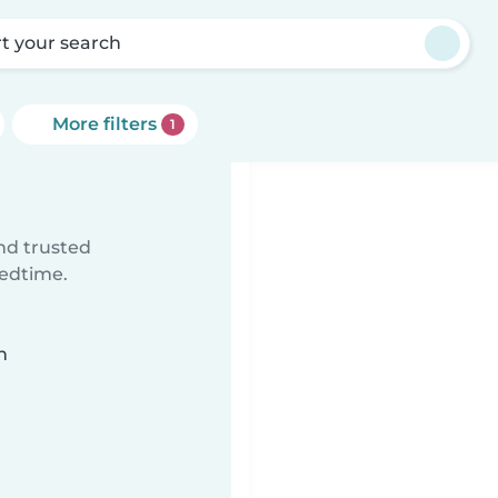
rt your search
More filters
1
ind trusted
bedtime.
n