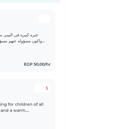
خبره كبيره فى البيبى س
واكون مسؤوله عنهم مسؤول
حنونه جدا  🤍🤍🤍🤍🤍🤍♥️
EGP 50.00/hr
5
ng for children of all
e and a warm,
 comfortable with