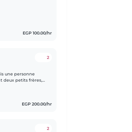
EGP 100.00/hr
2
suis une personne
t deux petits frères,
ts au quotidien et
EGP 200.00/hr
2