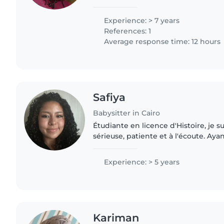
work immediately
Experience: > 7 years
References: 1
Average response time: 12 hours
Safiya
Babysitter in Cairo
Étudiante en licence d'Histoire, je 
sérieuse, patiente et à l'écoute. Ayan
j'ai l'habitude de m'occuper d'enfan
j'apprécie..
Experience: > 5 years
Kariman