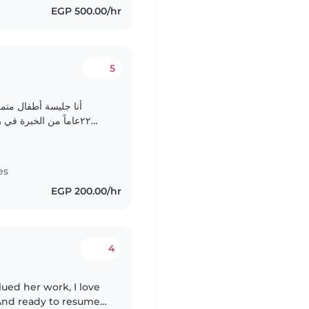
EGP 500.00/hr
5
أنا جليسة أطفال متم
٢٢عاماً من الخبرة في
الرضع والأطفال الصغار والمتوسطين والكبار. أتمتع بصفات المسؤولية..
es
EGP 200.00/hr
4
lued her work, I love
 And ready to resume