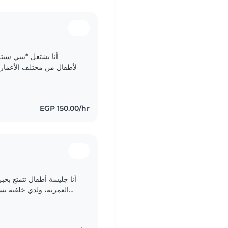
أنا بشتغل *بيبي سي
الأطفال من مختلف الأعمار
من أكلهم ونومهم ومذاكرتهم، وبهتم بسلامتهم طول الوقت.
EGP 150.00/hr
أنا جليسة أطفال تتمتع بخب
العمرية، ولدي خلفية تس
مثل اضطرابات القلق، التوحد، والصمم. أحب القراءة..