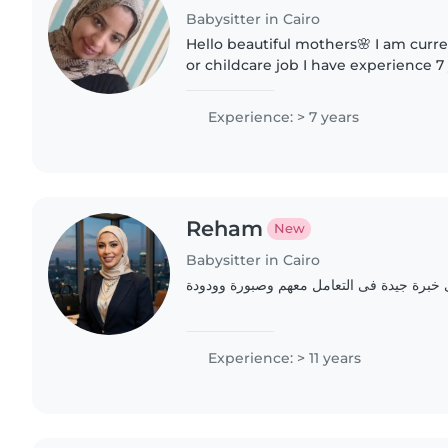
Babysitter in Cairo
Hello beautiful mothers🌸 I am currently seeking a nanny
or childcare job I have experience 7
nanny services, Stay out daily or monthly according to
the client's..
Experience: > 7 years
Reham
New
Babysitter in Cairo
ى خبرة جيدة فى التعامل معهم وصبورة وودودة
Experience: > 11 years