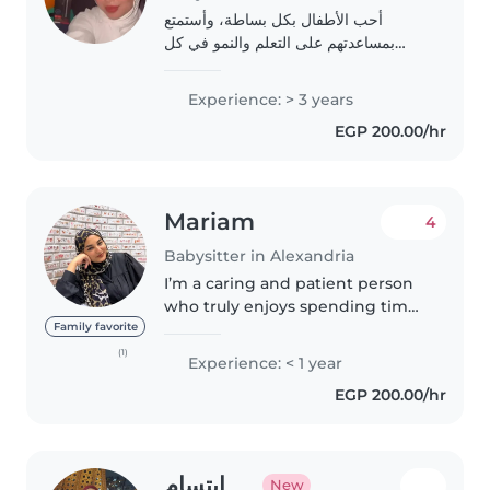
أحب الأطفال بكل بساطة، وأستمتع
بمساعدتهم على التعلم والنمو في كل
مرحلة من مراحل حياتهم. من نقاط قوتي
كمربية أطفال أنني شخص مسؤول، وجدير
Experience: > 3 years
بالثقة، وحنون . لدي شغف كبير بتطوير
EGP 200.00/hr
مسيرتي المهنية..
Mariam
4
Babysitter in Alexandria
I’m a caring and patient person
who truly enjoys spending time
with kids. I love creating a safe,
Family favorite
fun, and calm environment
(1)
Experience: < 1 year
where they can play, learn, and
EGP 200.00/hr
feel supported. I’m responsible,..
ابتسام
New