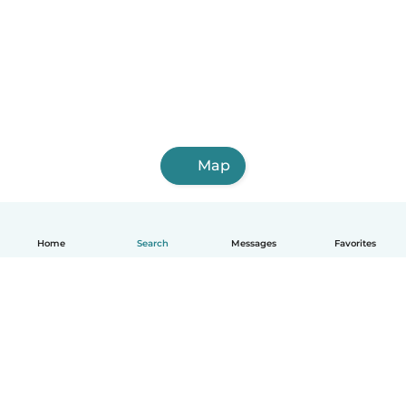
Map
Home
Search
Messages
Favorites
English
How it works
Help
Terms & Privacy
Pricing