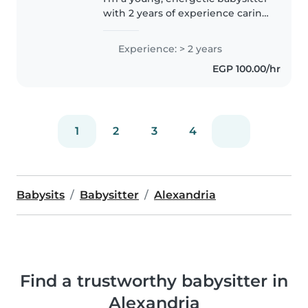
with 2 years of experience caring
for children of all ages. I speak
both English and French, which
Experience: > 2 years
can be a fun way to engage kids
EGP 100.00/hr
in language learning...
1
2
3
4
Babysits
Babysitter
Alexandria
Find a trustworthy babysitter in
Alexandria