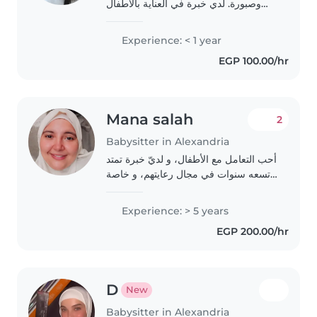
وصبورة. لدي خبرة في العناية بالأطفال
في مختلف الأعمار، من الأطفال في
مرحلة ما قبل المدرسة حتى المراهقين.
Experience: < 1 year
لدي مهارات في القراءة، اللغات
EGP 100.00/hr
والموسيقى...
Mana salah
2
Babysitter in Alexandria
أحب التعامل مع الأطفال، و لديّ خبرة تمتد
تسعه سنوات في مجال رعايتهم، و خاصة
الرضع و الأطفال الصغار. كما أن لدي
الخبرة اللازمة للعناية بالأطفال ذوي
Experience: > 5 years
الاحتياجات الخاصة، و لا سيّما المصابين..
EGP 200.00/hr
D
New
Babysitter in Alexandria