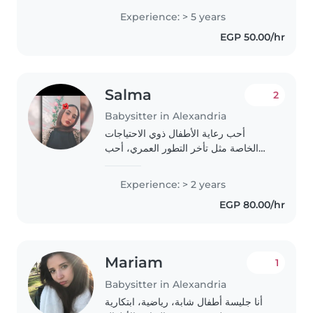
صنايع و مهارات في الحرف اليدوية
Experience: > 5 years
والالعاب. أنا متاحة للتواصل في المنزل. لا..
EGP 50.00/hr
Salma
2
Babysitter in Alexandria
أحب رعاية الأطفال ذوي الاحتياجات
الخاصة مثل تأخر التطور العمري، أحب
الرسم والموسيقى والالعاب معهم، جاهزة
لزيارة منزلكم. لدي 2 سنوات خبرة في
Experience: > 2 years
رعاية الأطفال وخاصة الرضع، ونظمت
EGP 80.00/hr
أنشطة تعليمية..
Mariam
1
Babysitter in Alexandria
أنا جليسة أطفال شابة، رياضية، ابتكارية