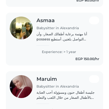
EGP 80.00/hr
playing with kids and helping..
Asmaa
Babysitter in Alexandria
أنا مهتمة برعاية أطفالك الصغار، وأن
possess التواصل بلغتين. أستطيع
مساعدة الأطفال في أداء فروضهم
المدرسية والترفيه عنهم بفعالية.
Experience: > 1 year
experienced mom looking
EGP 150.00/hr
forward to meeting your lovely..
Maruim
Babysitter in Alexandria
جليسة أطفال حنون ومسؤولة أحب العناية
بالأطفال الصغار من خلال اللعب والتعلم
معهم. مع خلفية ثانوية صناعية ولديّ
حماس لتلبية احتياجات أطفالكم. متوفر في