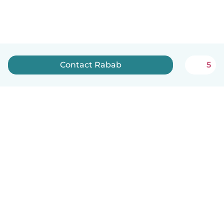
Contact Rabab
5
English
How it works
Help
Terms & Privacy
Pricing
Company details
Babysits for Work