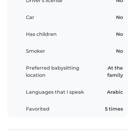
Driver's license
No
Car
No
Has children
No
Smoker
No
Preferred babysitting
At the
location
family
Languages that I speak
Arabic
Favorited
5 times