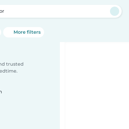
or
More filters
ind trusted
bedtime.
n