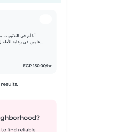
أنا أم في الثلاثينيات
عامين في رعاية الأطفال
وأحب أن أنظم أنشطة ممتعة للأطفال. أنا أتفهم الأطفال..
EGP 150.00/hr
results.
neighborhood?
to find reliable