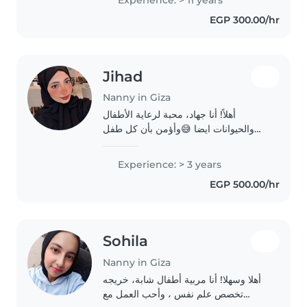
التربية الخاصة)، ولدي خبرة عملية في..
EGP 300.00/hr
Jihad
Nanny in Giza
أهلاً! أنا جهاد، محبة لرعاية الأطفال
والحيوانات ايضا 😅وأؤمن بأن كل طفل
يستحق بيئة مليئة بالمرح والأمان. لدي
شهادات معتمدة في الإسعافات الأولية
Experience: > 3 years
وتنمية الطفولة، وأمتلك خبرة عملية في
EGP 500.00/hr
دعم..
Sohila
Nanny in Giza
أهلا وسهلا! أنا مربية أطفال شابة، خريجه
تخصص علم نفس ، وأحب العمل مع