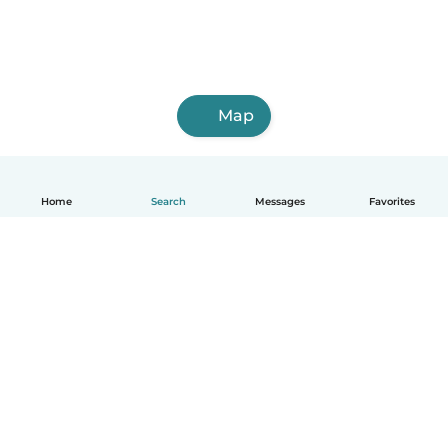
Map
Home
Search
Messages
Favorites
English
How it works
Help
Terms & Privacy
Pricing
Company details
Babysits for Work