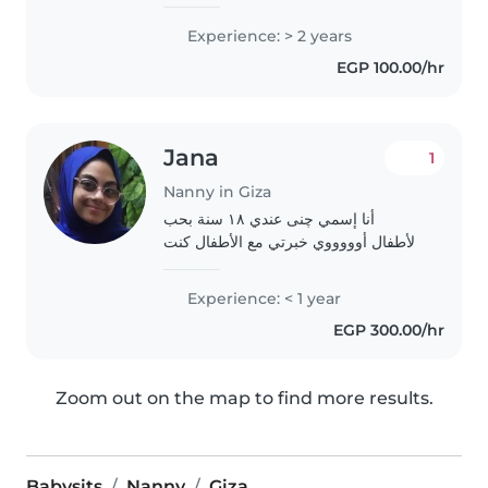
الأطفال. لدي مهارات في القراءة
والموسيقى والألعاب، وأشعر بالرضا عن
Experience: > 2 years
مساعدتك في أداء الواجبات المدرسية.
EGP 100.00/hr
يمكنني رعاية..
Jana
1
Nanny in Giza
أنا إسمي چنى عندي ١٨ سنة بحب
الأطفال أوووووي خبرتي مع الأطفال كنت
بتعامل مع ولاد خالتي حاليا أنا محتاجة
وظيفة ضروري عشان أقدر أدخل الجامعة
Experience: < 1 year
EGP 300.00/hr
Zoom out on the map to find more results.
Babysits
Nanny
Giza