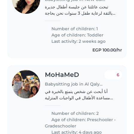
تبحث عائلتنا عن جليسة أطفال جديرة
بالثقة لرعاية طفل 3 سنوات نحن بحاجة
إلى جليسة تجيد التعامل معه ونضيفه اهم
شئ و القيام ببعض المهام المنزلية
Number of children: 1
البسيطة
Age of children:
Toddler
Last activity: 2 weeks ago
EGP 100.00/hr
MoHaMeD
6
Babysitting job in Al Qalyūbīyah
أنا أبحث عن شخص يتمتع بالخبرة في
مساعدة الأطفال في الواجبات المنزلية
وتوجيههم أرحب بالتواصل معك حول
المتطلبات والجدول الزمني السبب فى
Number of children: 2
احتياج المساعده زوجتى متوافاه ولا يوجد
Age of children:
Preschooler
•
لدى وقت..
Gradeschooler
Last activity: 4 days ago