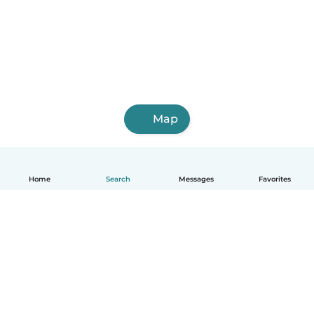
Map
Home
Search
Messages
Favorites
English
How it works
Help
Terms & Privacy
Pricing