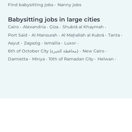
Find babysitting jobs
Nanny jobs
Babysitting jobs in large cities
Cairo
Alexandria
Giza
Shubrā al Khaymah
Port Said
Al Mansurah
Al Maḩallah al Kubrá
Tanta
Asyut
Zagazig
Ismailia
Luxor
6th of October City (محافظة الجيزة)
New Cairo
Damietta
Minya
10th of Ramadan City
Helwan
Hurghada
Kafr ash Shaykh
Qalyub
Mīt Ghamr