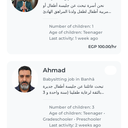
نحن أسرة تبحث عن جليسة أطفال أو
مربية أطفال لطفل ولدنا المراهق الهادئ
والمستقل. نحتاج إلى شخص يمكنه
الطهي، القيام ببعض المهام المنزلية،
Number of children: 1
ومساعدة طفلنا في أداء الفروض
Age of children:
Teenager
المدرسية. نود التعرف..
Last activity: 1 week ago
EGP 100.00/hr
Ahmad
Babysitting job in Banhā
تبحث عائلتنا عن جليسة أطفال جديرة
بالثقة لرعاية طفلينا (سنة واحدة و 3
سنوات). نحن بحاجة إلى جليسة تجيد
التعامل مع الحيوانات الأليفة و القيام ببعض
Number of children: 3
المهام المنزلية البسيطة. كما نفضل..
Age of children:
Teenager
•
Gradeschooler
•
Preschooler
Last activity: 2 weeks ago