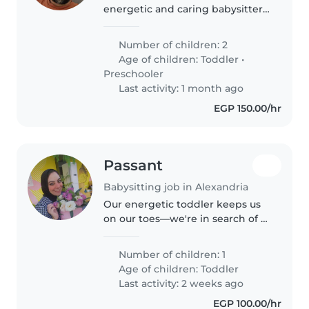
energetic and caring babysitter
to watch our 2 little ones, a lively
2-year-old and a curious 4-year-
Number of children: 2
old. They have such fun and
Age of children:
Toddler
•
engaging personalities..
Preschooler
Last activity: 1 month ago
EGP 150.00/hr
Passant
Babysitting job in Alexandria
Our energetic toddler keeps us
on our toes—we're in search of a
playful Babysitter to join our
home. If you thrive in lively,
Number of children: 1
nurturing surroundings, let's
Age of children:
Toddler
chat!
Last activity: 2 weeks ago
EGP 100.00/hr