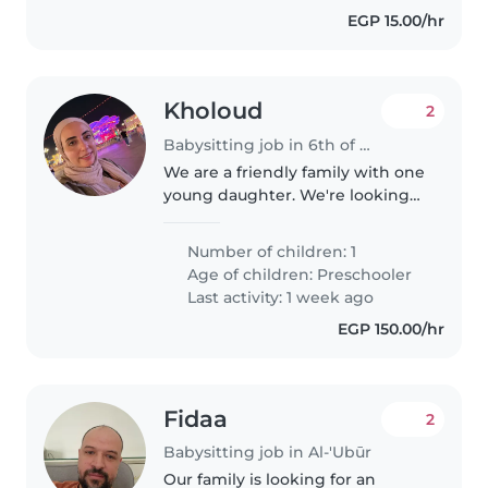
EGP 15.00/hr
Kholoud
2
Babysitting job in 6th of October City (محافظة الجيزة)
We are a friendly family with one
young daughter. We're looking
for a kind, responsible, and
trustworthy babysitter who
Number of children: 1
enjoys spending time with
Age of children:
Preschooler
children. A safe and caring
Last activity: 1 week ago
environment..
EGP 150.00/hr
Fidaa
2
Babysitting job in Al-'Ubūr
Our family is looking for an