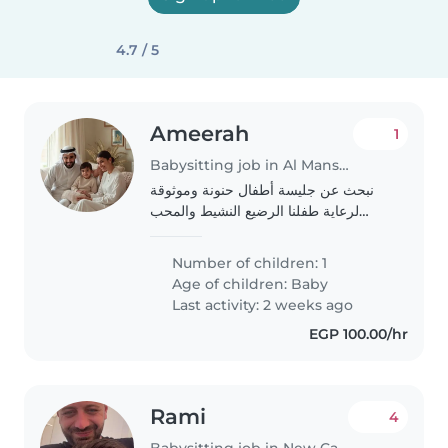
4.7 / 5
Ameerah
1
Babysitting job in Al Mansurah
نبحث عن جليسة أطفال حنونة وموثوقة
لرعاية طفلنا الرضيع النشيط والمحب
للاستكشاف. نفضل من لديها خبرة في
التعامل مع الأطفال بعمر الرضع ولديها
Number of children: 1
القدرة على خلق بيئة آمنة وداعمة. يُرجى
Age of children:
Baby
التواصل..
Last activity: 2 weeks ago
EGP 100.00/hr
Rami
4
Babysitting job in New Cairo