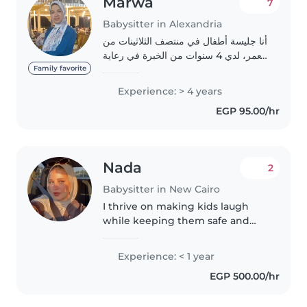
Marwa
7
Babysitter in Alexandria
أنا جليسة أطفال في منتصف الثلاثينات من
العمر، لدي 4 سنوات من الخبرة في رعاية
الأطفال من الرضع إلى طلبة المدارس
Family favorite
الابتدائية. أنا مسؤولة وحنونة وصبورة،
Experience: > 4 years
وأمتلك مهارات في الرسم والقراءة..
EGP 95.00/hr
Nada
2
Babysitter in New Cairo
I thrive on making kids laugh
while keeping them safe and
engaged—whether through
stories, music, or games. With a
Experience: < 1 year
dynamic approach to childcare
EGP 500.00/hr
and a knack for cooking, I'd love
to..