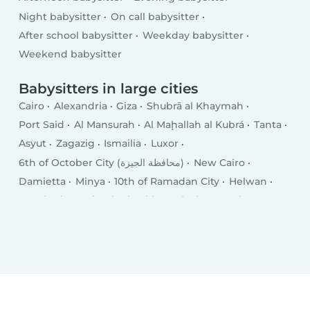
Night babysitter
On call babysitter
After school babysitter
Weekday babysitter
Weekend babysitter
Babysitters in large cities
Cairo
Alexandria
Giza
Shubrā al Khaymah
Port Said
Al Mansurah
Al Maḩallah al Kubrá
Tanta
Asyut
Zagazig
Ismailia
Luxor
6th of October City (محافظة الجيزة)
New Cairo
Damietta
Minya
10th of Ramadan City
Helwan
Hurghada
Kafr ash Shaykh
Qalyub
Mīt Ghamr