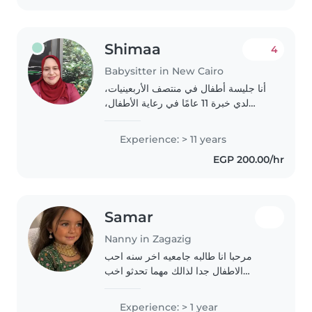
Shimaa
4
Babysitter in New Cairo
أنا جليسة أطفال في منتصف الأربعينيات،
لدي خبرة 11 عامًا في رعاية الأطفال،
خاصة مع الأطفال في سن المدرسة. لدي
درجة بكالوريوس في الآداب، وأتمنى أن
Experience: > 11 years
أكون قادرة على مساعدتك في رعاية
EGP 200.00/hr
أطفالك...
Samar
Nanny in Zagazig
مرحبا انا طالبه جامعيه اخر سنه احب
الاطفال جدا لذالك مهما تحدثو اخب
الاستماع لهم
Experience: > 1 year