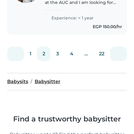
at the AUC and I am looking for a
baby-sitting job for the year
(september 2026) I have a B2
Experience: < 1 year
level of English, I am fluent in
EGP 150.00/hr
Spanish and French and..
1
2
3
4
...
22
Babysits
Babysitter
Find a trustworthy babysitter