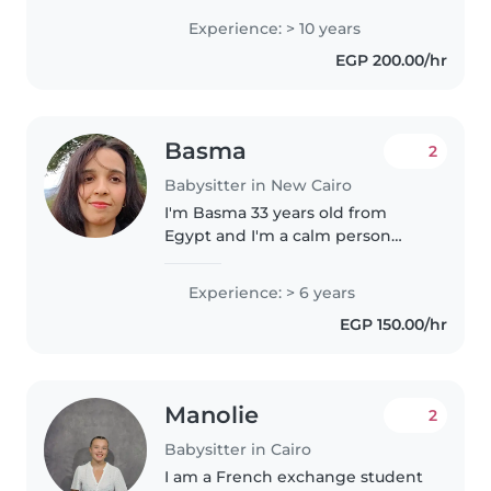
تربوي، وأتمتع بقدرة على القراءة والألعاب
Experience: > 10 years
مع الأطفال. أنا أتواصل بسلاسة..
EGP 200.00/hr
Basma
2
Babysitter in New Cairo
I'm Basma 33 years old from
Egypt and I'm a calm person
with a regulated nervous
system-- I read alot about child
Experience: > 6 years
care and I can have good time
EGP 150.00/hr
with them .. we can do so much
together..
Manolie
2
Babysitter in Cairo
I am a French exchange student