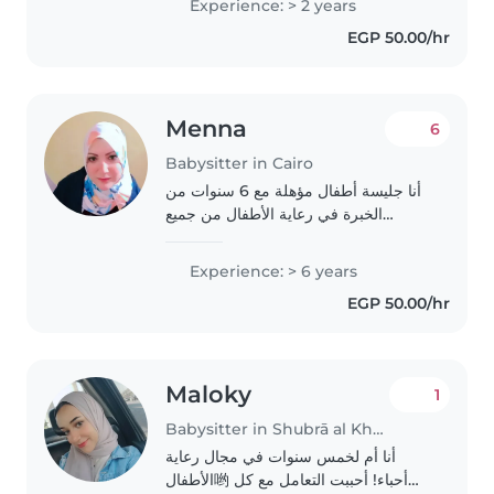
Experience: > 2 years
EGP 50.00/hr
Menna
6
Babysitter in Cairo
أنا جليسة أطفال مؤهلة مع 6 سنوات من
الخبرة في رعاية الأطفال من جميع
الأعمار. لدي شهادة في الخدمة الاجتماعية
وأحب العمل مع الأطفال، حيث أن لدي
Experience: > 6 years
خبرة في الرسم، القراءة، الحرف
EGP 50.00/hr
اليدوية،..
Maloky
1
Babysitter in Shubrā al Khaymah
أنا أم لخمس سنوات في مجال رعاية
الأطفال哟 أحباء! أحببت التعامل مع كل