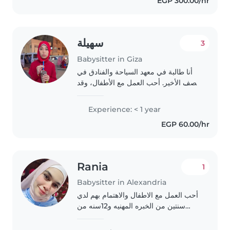
EGP 300.00/hr
ages, from babies to teenagers...
سهيلة
3
Babysitter in Giza
أنا طالبة في معهد السياحة والفنادق في
الصف الأخير. أحب العمل مع الأطفال، وقد
قمت بالعديد من مهام مراعاة الأطفال
الصغار والأطفال في مرحلة ما قبل
Experience: < 1 year
المدرسة. أنا صبورة ومبدعة ومسؤولة،
EGP 60.00/hr
وأتحدث..
Rania
1
Babysitter in Alexandria
أحب العمل مع الاطفال والاهتمام بهم لدي
سنتين من الخبره المهنيه و12سنه من
تربيه ابنه اختي احب التعامل مع الاطفال
الرضع