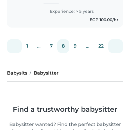
الفئات العمرية من الرضع حتى المراهقين.
لديّ خبرة واسعة مع الأطفال الذين يعانون
Experience: > 5 years
من صعوبات التعلم، والنمط السلوكي،..
EGP 100.00/hr
1
...
7
8
9
...
22
Babysits
Babysitter
Find a trustworthy babysitter
Babysitter wanted? Find the perfect babysitter