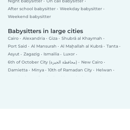
Night babysitter
On call babysitter
After school babysitter
Weekday babysitter
Weekend babysitter
Babysitters in large cities
Cairo
Alexandria
Giza
Shubrā al Khaymah
Port Said
Al Mansurah
Al Maḩallah al Kubrá
Tanta
Asyut
Zagazig
Ismailia
Luxor
6th of October City (محافظة الجيزة)
New Cairo
Damietta
Minya
10th of Ramadan City
Helwan
Hurghada
Kafr ash Shaykh
Qalyub
Mīt Ghamr